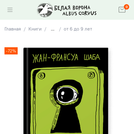
0
Главная
Книги
...
от 6 до 9 лет
-72%