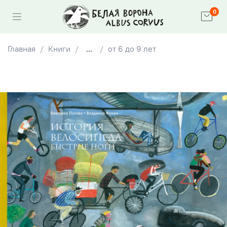
0
Главная
Книги
...
от 6 до 9 лет