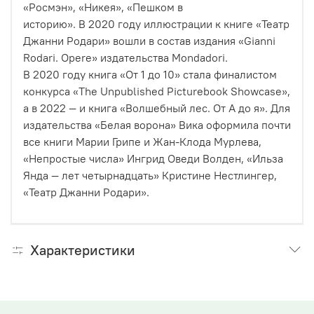
«Росмэн», «Никея», «Пешком в
историю». В 2020 году иллюстрации к книге «Театр
Джанни Родари» вошли в состав издания «Gianni
Rodari. Opere» издательства Mondadori.
В 2020 году книга «От 1 до 10» стала финалистом
конкурса «The
U
npublished Picturebook Showcase»,
а в 2022 — и книга «Волшебный лес. От А до я». Для
издательства «Белая ворона» Вика оформила почти
все книги Марии Грипе и Жан-Клода Мурлева,
«Непростые числа» Ингрид Оведи Волден, «Ильза
Янда — лет четырнадцать» Кристине Нестлингер,
«Театр Джанни Родари».
Характеристики