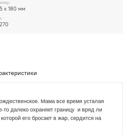
змер:
5 х 180 мм
с
,270
рактеристики
ождественское. Мама все время усталая
е-то далеко охраняет границу и вряд ли
 которой его бросает в жар, сердится на