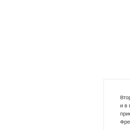
Вто
и в
при
Фре