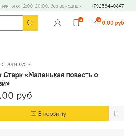
нижного: 12:00-20:00, без выходных
+79256440847
0
0
0.00 руб
-5-00114-075-7
 Старк «Маленькая повесть о
ви»
.00 руб
В корзину