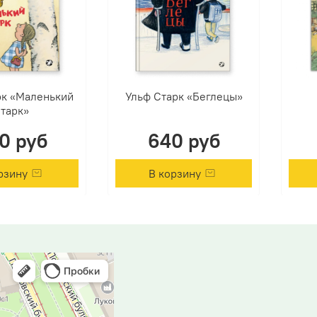
рк «Маленький
Ульф Старк «Беглецы»
тарк»
0 руб
640 руб
рзину
В корзину