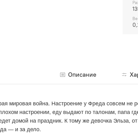
Ра
13
Ве
0
Описание
Ха
рая мировая война.
Настроение у Фреда совсем не р
 плохом настроении, еду выдают по талонам, папа гд
едет домой на праздник. К тому же девочка Эльза, от
да — и за дело.