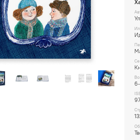
Х
Ав
У
Ил
И
Пе
М
Се
К
Во
6
IS
97
Ст
13
Об
Т