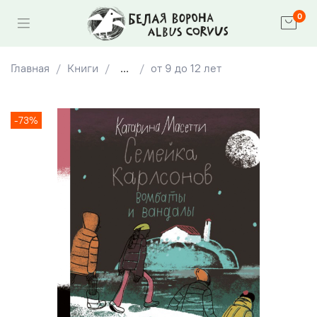
0
Главная
Книги
...
от 9 до 12 лет
-73%